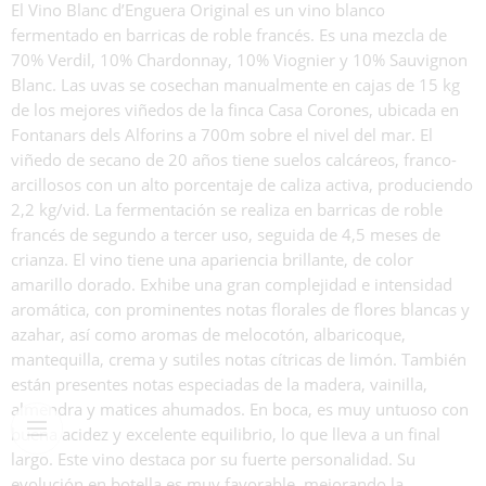
El Vino Blanc d’Enguera Original es un vino blanco
fermentado en barricas de roble francés. Es una mezcla de
70% Verdil, 10% Chardonnay, 10% Viognier y 10% Sauvignon
Blanc. Las uvas se cosechan manualmente en cajas de 15 kg
de los mejores viñedos de la finca Casa Corones, ubicada en
Fontanars dels Alforins a 700m sobre el nivel del mar. El
viñedo de secano de 20 años tiene suelos calcáreos, franco-
arcillosos con un alto porcentaje de caliza activa, produciendo
2,2 kg/vid. La fermentación se realiza en barricas de roble
francés de segundo a tercer uso, seguida de 4,5 meses de
crianza. El vino tiene una apariencia brillante, de color
amarillo dorado. Exhibe una gran complejidad e intensidad
aromática, con prominentes notas florales de flores blancas y
azahar, así como aromas de melocotón, albaricoque,
mantequilla, crema y sutiles notas cítricas de limón. También
están presentes notas especiadas de la madera, vainilla,
almendra y matices ahumados. En boca, es muy untuoso con
buena acidez y excelente equilibrio, lo que lleva a un final
largo. Este vino destaca por su fuerte personalidad. Su
evolución en botella es muy favorable, mejorando la