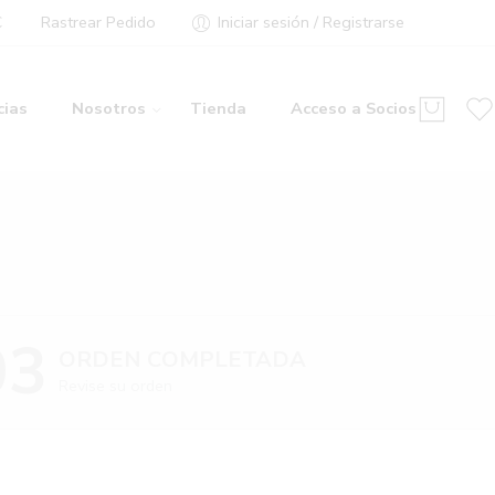
€
Rastrear Pedido
Iniciar sesión / Registrarse
cias
Nosotros
Tienda
Acceso a Socios
03
ORDEN COMPLETADA
Revise su orden