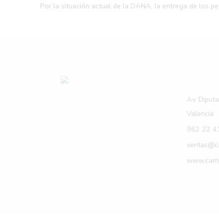
Por la situación actual de la DANA, la entrega de los p
Av. Diput
Valencia
962 22 4
ventas@c
www.camp