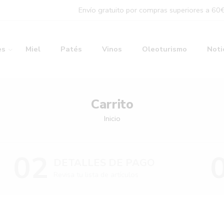
Envío gratuito por compras superiores a 60
es
Miel
Patés
Vinos
Oleoturismo
Noti
Carrito
Inicio
02
DETALLES DE PAGO
Revisa tu lista de artículos