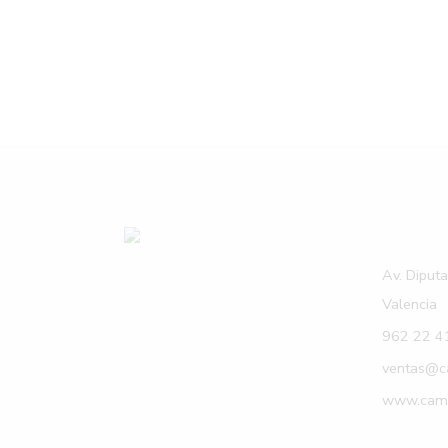
Av. Diput
Valencia
962 22 4
ventas@c
www.camp