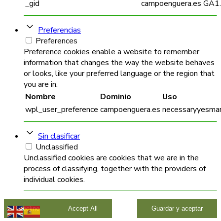
_gid
campoenguera.es
GA1
Preferencias
Preferences
Preference cookies enable a website to remember
information that changes the way the website behaves
or looks, like your preferred language or the region that
you are in.
Nombre
Dominio
Uso
wpl_user_preference
campoenguera.es
necessaryyesmar
Sin clasificar
Unclassified
Unclassified cookies are cookies that we are in the
process of classifying, together with the providers of
individual cookies.
Decline
Accept All
Guardar y aceptar