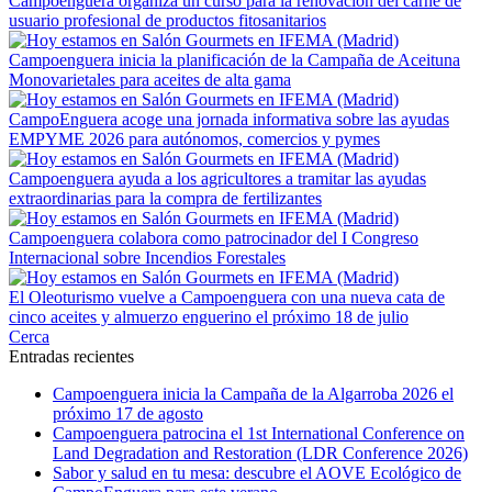
Campoenguera organiza un curso para la renovación del carné de
usuario profesional de productos fitosanitarios
Campoenguera inicia la planificación de la Campaña de Aceituna
Monovarietales para aceites de alta gama
CampoEnguera acoge una jornada informativa sobre las ayudas
EMPYME 2026 para autónomos, comercios y pymes
Campoenguera ayuda a los agricultores a tramitar las ayudas
extraordinarias para la compra de fertilizantes
Campoenguera colabora como patrocinador del I Congreso
Internacional sobre Incendios Forestales
El Oleoturismo vuelve a Campoenguera con una nueva cata de
cinco aceites y almuerzo enguerino el próximo 18 de julio
Cerca
Entradas recientes
Campoenguera inicia la Campaña de la Algarroba 2026 el
próximo 17 de agosto
Campoenguera patrocina el 1st International Conference on
Land Degradation and Restoration (LDR Conference 2026)
Sabor y salud en tu mesa: descubre el AOVE Ecológico de