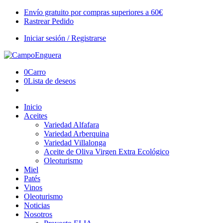
Envío gratuito por compras superiores a 60€
Rastrear Pedido
Iniciar sesión / Registrarse
0
Carro
0
Lista de deseos
Inicio
Aceites
Variedad Alfafara
Variedad Arberquina
Variedad Villalonga
Aceite de Oliva Virgen Extra Ecológico
Oleoturismo
Miel
Patés
Vinos
Oleoturismo
Noticias
Nosotros