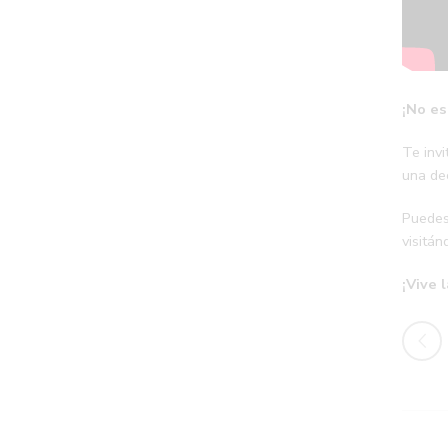
¡No es
Te inv
una dec
Puedes
visitán
¡Vive 