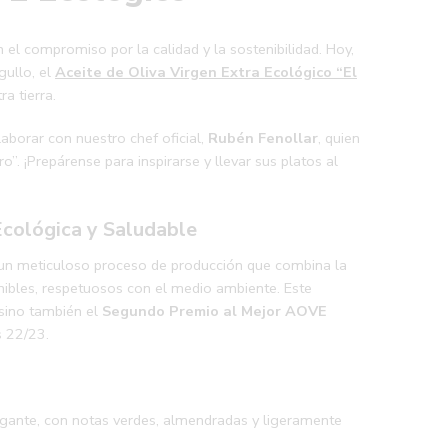
on el compromiso por la calidad y la sostenibilidad. Hoy,
ullo, el
Aceite de Oliva Virgen Extra Ecológico “El
a tierra.
aborar con nuestro chef oficial,
Rubén Fenollar
, quien
. ¡Prepárense para inspirarse y llevar sus platos al
Ecológica y Saludable
 un meticuloso proceso de producción que combina la
enibles, respetuosos con el medio ambiente. Este
 sino también el
Segundo Premio al Mejor AOVE
 22/23.
egante, con notas verdes, almendradas y ligeramente