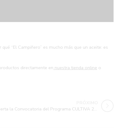
por qué “El Campiñero” es mucho más que un aceite: es
productos directamente en
nuestra tienda online
o
PRÓXIMO
Abierta la Convocatoria del Programa CULTIVA 2025 para Jóvenes Agricultores y Ganaderos