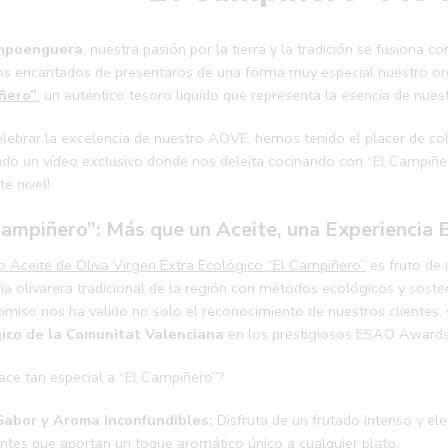
mpoenguera
, nuestra pasión por la tierra y la tradición se fusiona c
s encantados de presentaros de una forma muy especial nuestro org
ñero”
, un auténtico tesoro líquido que representa la esencia de nuestr
elebrar la excelencia de nuestro AOVE, hemos tenido el placer de col
do un vídeo exclusivo donde nos deleita cocinando con “El Campiñero”
te nivel!
Campiñero”: Más que un Aceite, una Experiencia 
o Aceite de Oliva Virgen Extra Ecológico “El Campiñero”
es fruto de
ría olivarera tradicional de la región con métodos ecológicos y sost
miso nos ha valido no solo el reconocimiento de nuestros clientes,
ico de la Comunitat Valenciana
en los prestigiosos ESAO Awards
ace tan especial a “El Campiñero”?
Sabor y Aroma Inconfundibles:
Disfruta de un frutado intenso y el
antes que aportan un toque aromático único a cualquier plato.