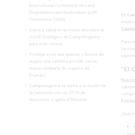
International Conference on Land
Degradation and Restoration (LDR
En
Ca
Conference 2026)
estamo
Campi
Sabor y salud en tu mesa: descubre el
AOVE Ecológico de CampoEnguera
Para c
para este verano
ha crea
Protege a los que quieres y llévate de
siguien
regalo una cafetera portátil con la
nueva campaña de seguros de
“El 
Engrupo
Nuestr
Campoenguera se suma a la ilusión de
sabidu
la Selección con un 20 % de
compro
descuento si gana el Mundial
Ecológ
¿Qué h
pic