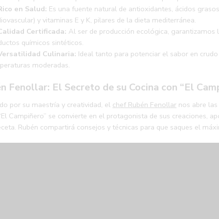
Rico en Salud:
Es una fuente natural de antioxidantes, ácidos graso
iovascular) y vitaminas E y K, pilares de la dieta mediterránea.
Calidad Certificada:
Al ser de producción ecológica, garantizamos la
ductos químicos sintéticos.
Versatilidad Culinaria:
Ideal tanto para potenciar el sabor en crud
peraturas moderadas.
n Fenollar: El Secreto de su Cocina con “El Cam
o por su maestría y creatividad, el
chef Rubén Fenollar
nos abre las
El Campiñero” se convierte en el protagonista de sus creaciones, ap
eceta. Rubén compartirá consejos y técnicas para que saques el máxi