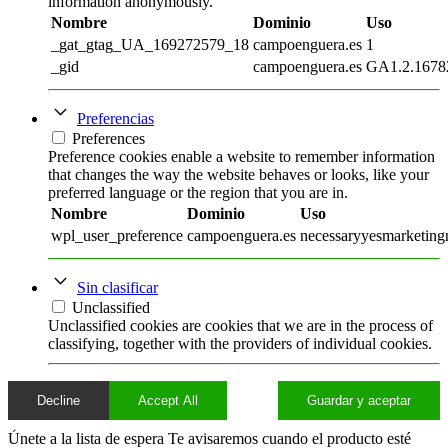
information anonymously.
Nombre
Dominio
Uso
_gat_gtag_UA_169272579_18
campoenguera.es
1
_gid
campoenguera.es
GA1.2.1678
Preferencias
Preferences
Preference cookies enable a website to remember information
that changes the way the website behaves or looks, like your
preferred language or the region that you are in.
Nombre
Dominio
Uso
wpl_user_preference
campoenguera.es
necessaryyesmarketingn
Sin clasificar
Unclassified
Unclassified cookies are cookies that we are in the process of
classifying, together with the providers of individual cookies.
Decline
Accept All
Guardar y aceptar
Únete a la lista de espera
Te avisaremos cuando el producto esté