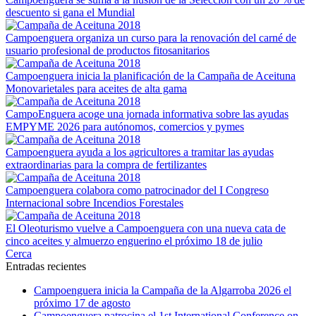
descuento si gana el Mundial
Campoenguera organiza un curso para la renovación del carné de
usuario profesional de productos fitosanitarios
Campoenguera inicia la planificación de la Campaña de Aceituna
Monovarietales para aceites de alta gama
CampoEnguera acoge una jornada informativa sobre las ayudas
EMPYME 2026 para autónomos, comercios y pymes
Campoenguera ayuda a los agricultores a tramitar las ayudas
extraordinarias para la compra de fertilizantes
Campoenguera colabora como patrocinador del I Congreso
Internacional sobre Incendios Forestales
El Oleoturismo vuelve a Campoenguera con una nueva cata de
cinco aceites y almuerzo enguerino el próximo 18 de julio
Cerca
Entradas recientes
Campoenguera inicia la Campaña de la Algarroba 2026 el
próximo 17 de agosto
Campoenguera patrocina el 1st International Conference on