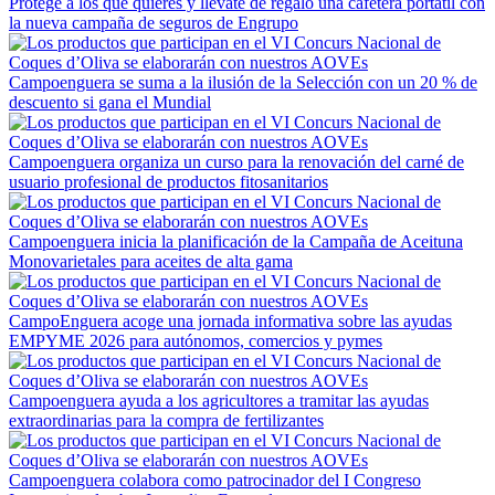
Protege a los que quieres y llévate de regalo una cafetera portátil con
la nueva campaña de seguros de Engrupo
Campoenguera se suma a la ilusión de la Selección con un 20 % de
descuento si gana el Mundial
Campoenguera organiza un curso para la renovación del carné de
usuario profesional de productos fitosanitarios
Campoenguera inicia la planificación de la Campaña de Aceituna
Monovarietales para aceites de alta gama
CampoEnguera acoge una jornada informativa sobre las ayudas
EMPYME 2026 para autónomos, comercios y pymes
Campoenguera ayuda a los agricultores a tramitar las ayudas
extraordinarias para la compra de fertilizantes
Campoenguera colabora como patrocinador del I Congreso