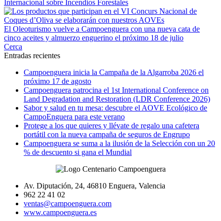
Internacional sobre Incendios Forestales
El Oleoturismo vuelve a Campoenguera con una nueva cata de
cinco aceites y almuerzo enguerino el próximo 18 de julio
Cerca
Entradas recientes
Campoenguera inicia la Campaña de la Algarroba 2026 el
próximo 17 de agosto
Campoenguera patrocina el 1st International Conference on
Land Degradation and Restoration (LDR Conference 2026)
Sabor y salud en tu mesa: descubre el AOVE Ecológico de
CampoEnguera para este verano
Protege a los que quieres y llévate de regalo una cafetera
portátil con la nueva campaña de seguros de Engrupo
Campoenguera se suma a la ilusión de la Selección con un 20
% de descuento si gana el Mundial
Av. Diputación, 24, 46810 Enguera, Valencia
962 22 41 02
ventas@campoenguera.com
www.campoenguera.es