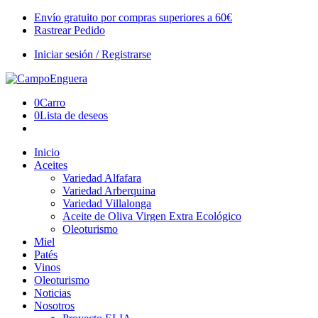
Envío gratuito por compras superiores a 60€
Rastrear Pedido
Iniciar sesión / Registrarse
0
Carro
0
Lista de deseos
Inicio
Aceites
Variedad Alfafara
Variedad Arberquina
Variedad Villalonga
Aceite de Oliva Virgen Extra Ecológico
Oleoturismo
Miel
Patés
Vinos
Oleoturismo
Noticias
Nosotros