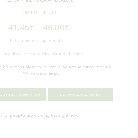
EL CAMPIÑERO CAJA REGALO 2
38.13
€
-
42.36
€
41.45
€
-
46.06
€
El Campiñero Caja Regalo 1
s botellas de Aceite Oliva Gran Selección.
e 20 o más unidades de este producto te ofrecemos un
10% de descuento
ADIR AL CARRITO
COMPRAR AHORA
...
people
are viewing this right now