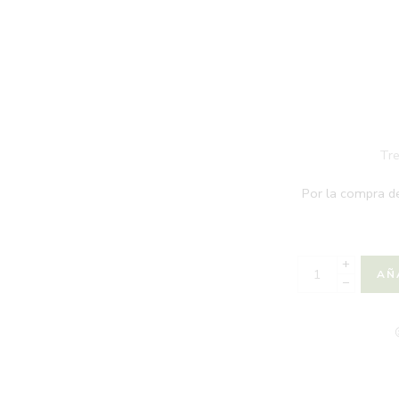
Tre
Por la compra d
+
AÑ
−